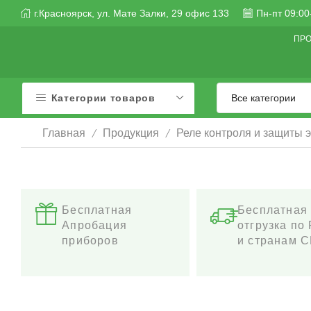
г.Красноярск, ул. Мате Залки, 29 офис 133
Пн-пт 09:00
ПР
Категории товаров
/
/
Главная
Продукция
Реле контроля и защиты 
Бесплатная
Бесплатная
Апробация
отгрузка по
приборов
и странам 